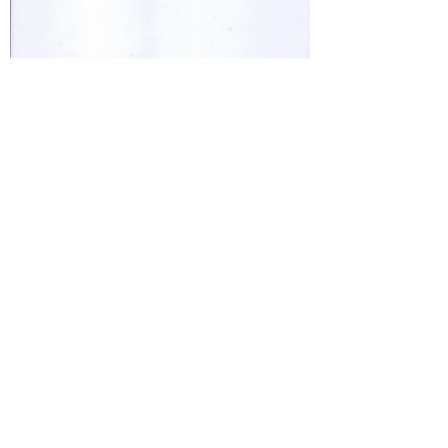
前一个：
D/E中和肉汤
ꄴ
后一个：
溴甲酚紫葡萄糖蛋白胨水
ꄲ
关于我们
新闻中心
产品中心
技术服务
职业生涯
投资者关系
企业荣誉
上市联盟
页面版权：济南百博生物技术股份有限公
司 《中华人民共和国电信与信息服务业务
经营许可证》编号：鲁ICP备16024892
号-1 技术支持：云畅网络